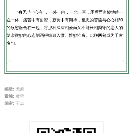
“身无”与“心有”，一外一内，一悲一喜，矛盾而奇妙地统一
在一体，痛苦中有甜蜜，寂寞中有期待，相思的苦恼与心心相印
的欣慰融合在一起，将那种深深相爱而又不能长相厮守的恋人的
复杂微妙的心态刻画得细致入微、惟妙惟肖。此联两句成为千古
名句。
编辑:
尤茜
责编:
黄雷
编审:
王喆