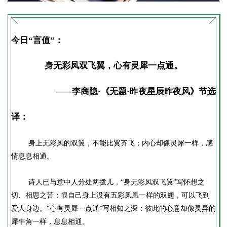
今日“言值”：
身无彩凤双飞翼，心有灵犀一点通。
——李商隐·《无题·昨夜星辰昨夜风》节选
译：
身上无彩凤的双翼，不能比翼齐飞；内心却像灵犀一样，感
情息息相通。
诗人已与意中人分处两拨儿，“身无彩凤双飞翼”写怀想之
切、相思之苦：恨自己身上没有五彩凤凰一样的双翅，可以飞到
爱人身边。“心有灵犀一点通”写相知之深：彼此的心意却像灵异的
犀牛角一样，息息相通。