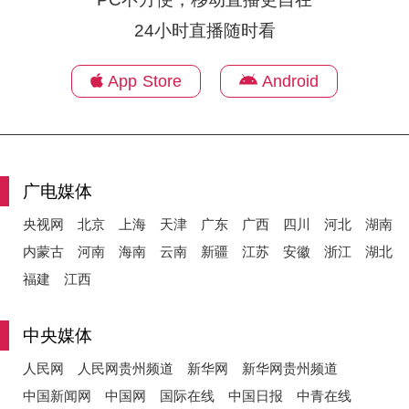
24小时直播随时看
d
App Store
Android
e
广电媒体
o
央视网
北京
上海
天津
广东
广西
四川
河北
湖南
内蒙古
河南
海南
云南
新疆
江苏
安徽
浙江
湖北
福建
江西
中央媒体
人民网
人民网贵州频道
新华网
新华网贵州频道
中国新闻网
中国网
国际在线
中国日报
中青在线