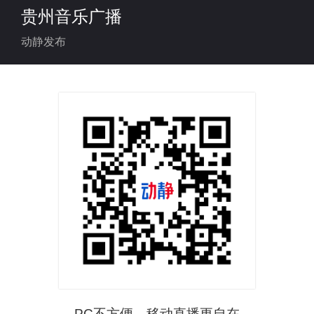
l
贵州音乐广播
动静发布
a
y
V
i
PC不方便，移动直播更自在