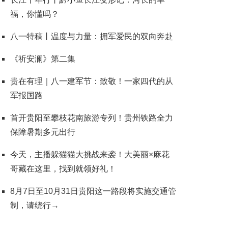
福，你懂吗？
八一特稿丨温度与力量：拥军爱民的双向奔赴
《祈安澜》第二集
贵在有理｜八一建军节：致敬！一家四代的从
军报国路
首开贵阳至攀枝花南旅游专列！贵州铁路全力
保障暑期多元出行
今天，主播躲猫猫大挑战来袭！大美丽×麻花
哥藏在这里，找到就领好礼！
8月7日至10月31日贵阳这一路段将实施交通管
制，请绕行→