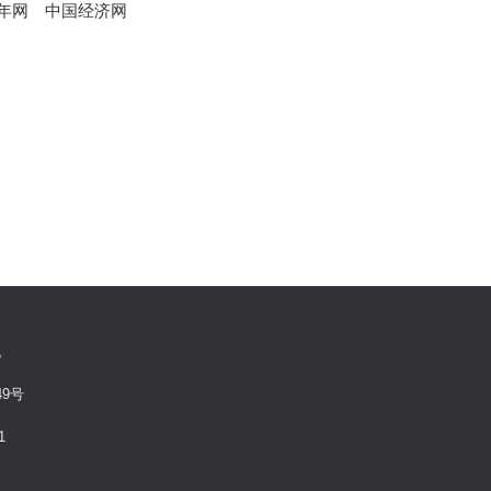
年网
中国经济网
有。
9号
1