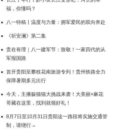
福，你懂吗？
八一特稿丨温度与力量：拥军爱民的双向奔赴
《祈安澜》第二集
贵在有理｜八一建军节：致敬！一家四代的从
军报国路
首开贵阳至攀枝花南旅游专列！贵州铁路全力
保障暑期多元出行
今天，主播躲猫猫大挑战来袭！大美丽×麻花
哥藏在这里，找到就领好礼！
8月7日至10月31日贵阳这一路段将实施交通管
制，请绕行→