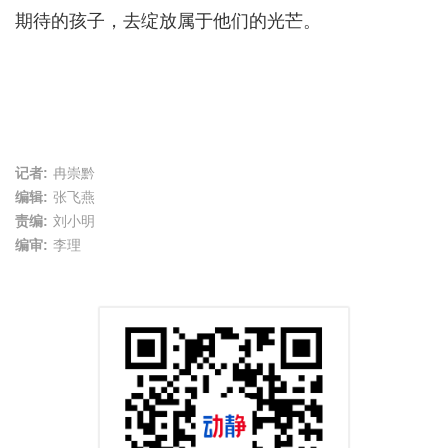
期待的孩子，去绽放属于他们的光芒。
记者:
冉崇黔
编辑:
张飞燕
责编:
刘小明
编审:
李理