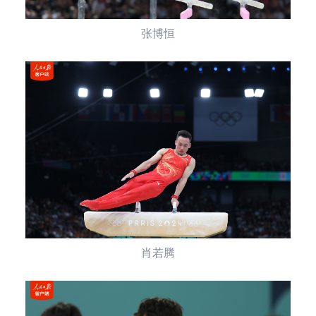
张博恒
肖若腾