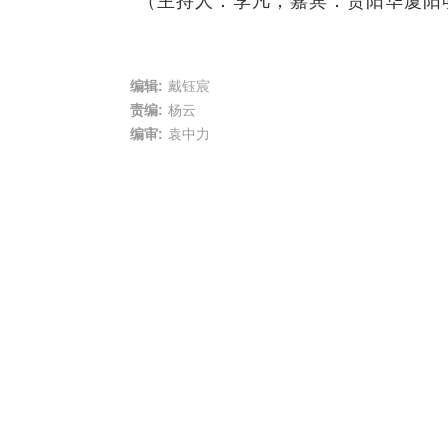
（主持人：李凡；嘉宾：贵阳华厦阳
编辑:
戴钰宸
责编:
杨云
编审:
袁中力