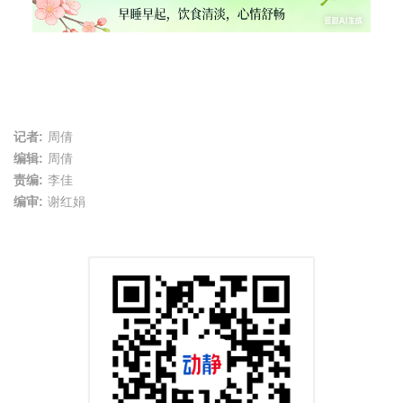
记者:
周倩
编辑:
周倩
责编:
李佳
编审:
谢红娟