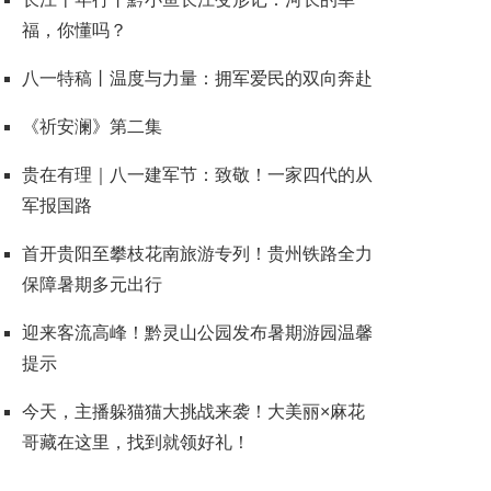
福，你懂吗？
八一特稿丨温度与力量：拥军爱民的双向奔赴
《祈安澜》第二集
贵在有理｜八一建军节：致敬！一家四代的从
军报国路
首开贵阳至攀枝花南旅游专列！贵州铁路全力
保障暑期多元出行
迎来客流高峰！黔灵山公园发布暑期游园温馨
提示
今天，主播躲猫猫大挑战来袭！大美丽×麻花
哥藏在这里，找到就领好礼！