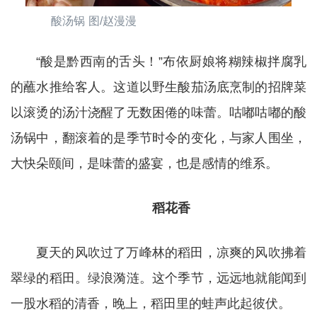
酸汤锅 图/赵漫漫
“酸是黔西南的舌头！”布依厨娘将糊辣椒拌腐乳
的蘸水推给客人。这道以野生酸茄汤底烹制的招牌菜
以滚烫的汤汁浇醒了无数困倦的味蕾。咕嘟咕嘟的酸
汤锅中，翻滚着的是季节时令的变化，与家人围坐，
大快朵颐间，是味蕾的盛宴，也是感情的维系。
稻花香
夏天的风吹过了万峰林的稻田，凉爽的风吹拂着
翠绿的稻田。绿浪漪涟。这个季节，远远地就能闻到
一股水稻的清香，晚上，稻田里的蛙声此起彼伏。