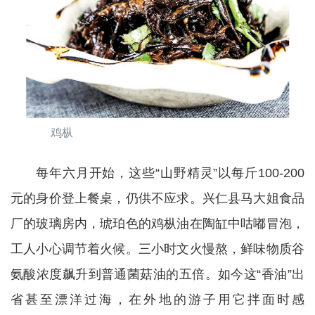
鸡枞
每年六月开始，这些“山野精灵”以每斤100-200
元的身价登上餐桌，仍供不应求。兴仁县马大姐食品
厂的玻璃房内，琥珀色的鸡枞油在陶缸中咕嘟冒泡，
工人小心调节着火候。三小时文火慢熬，鲜味物质谷
氨酸浓度飙升到普通菌菇油的五倍。如今这“香油”出
省甚至漂洋过海，在外地的游子用它拌面时感