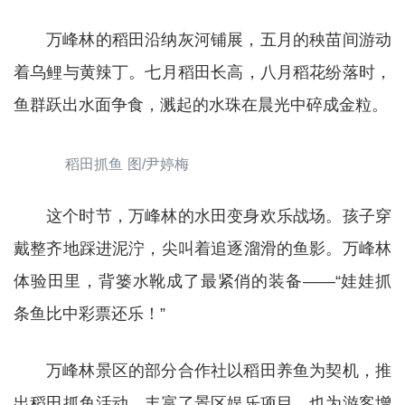
万峰林的稻田沿纳灰河铺展，五月的秧苗间游动
着乌鲤与黄辣丁。七月稻田长高，八月稻花纷落时，
鱼群跃出水面争食，溅起的水珠在晨光中碎成金粒。
稻田抓鱼 图/尹婷梅
这个时节，万峰林的水田变身欢乐战场。孩子穿
戴整齐地踩进泥泞，尖叫着追逐溜滑的鱼影。万峰林
体验田里，背篓水靴成了最紧俏的装备——“娃娃抓
条鱼比中彩票还乐！”
万峰林景区的部分合作社以稻田养鱼为契机，推
出稻田抓鱼活动，丰富了景区娱乐项目，也为游客增