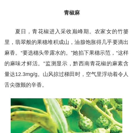
青椒麻
夏日，青花椒进入采收巅峰期。农家女的竹篓
里，翡翠般的果穗堆积成山，油腺饱胀得几乎要滴出
麻香。“要选穗头带露水的。”她掐下果穗示范，“这样
的麻味才鲜活。”监测显示，黔西南青花椒的麻素含
量达12.3mg/g。山风掠过梯田时，空气里浮动着令人
舌尖微颤的辛香。