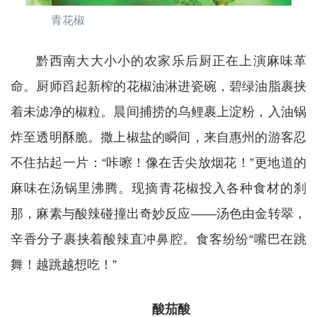
青花椒
黔西南大大小小的农家乐后厨正在上演麻味革
命。厨师舀起新榨的花椒油淋进瓷碗，碧绿油脂裹挟
着未滤净的椒粒。晨间捕捞的乌鲤裹上淀粉，入油锅
炸至透明酥脆。撒上椒盐的瞬间，来自惠州的游客忍
不住拈起一片：“咔嚓！像在舌尖放烟花！”更地道的
麻味在汤锅里沸腾。现摘青花椒投入各种食材的刹
那，麻素与酸辣碰撞出奇妙反应——汤色由金转翠，
辛香分子裹挟着酸辣直冲鼻腔。食客纷纷“嘴巴在跳
舞！越跳越想吃！”
酸茄酸