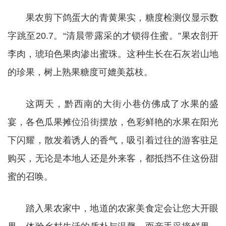
果农剪下鸽蛋大的青黄果实，糖度检测仪显示数
字跳至20.7。“清晨带露采的才锁得住蜜。”果农剖开
李肉，琥珀色果肉渗出蜜珠。这种生长在石灰岩山地
的珍果，树上熟果糖度可媲美荔枝。
这两天，黔西南的大街小巷仿佛成了水果的盛
宴，各色瓜果摊位沿街摆放，色彩鲜艳的水果在阳光
下闪耀，散发着诱人的香气，吸引着过往的游客驻足
购买，无论是本地人还是外来客，都抵挡不住这份甜
蜜的召唤。
踏入果农家中，地道的农家美食定会让您大开眼