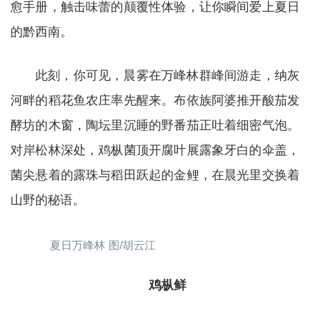
愈手册，触击味蕾的颠覆性体验，让你瞬间爱上夏日
的黔西南。
此刻，你可见，晨雾在万峰林群峰间游走，纳灰
河畔的稻花鱼农庄率先醒来。布依族阿婆推开酸茄发
酵坊的木窗，陶坛里沉睡的野番茄正吐着细密气泡。
对岸松林深处，鸡枞菌顶开腐叶展露象牙白的伞盖，
菌尖悬着的露珠与稻田跃起的金鲤，在晨光里交换着
山野的秘语。
夏日万峰林 图/胡云江
鸡枞鲜