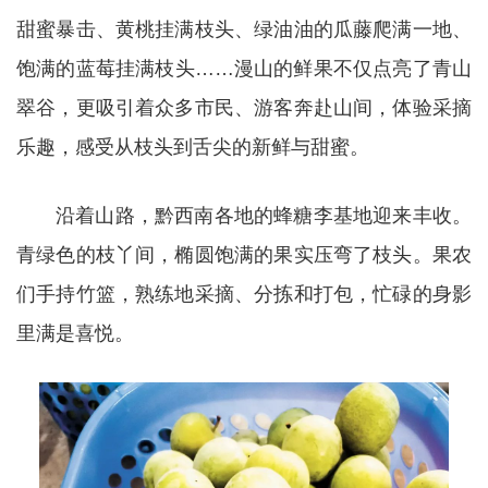
甜蜜暴击、黄桃挂满枝头、绿油油的瓜藤爬满一地、
饱满的蓝莓挂满枝头……漫山的鲜果不仅点亮了青山
翠谷，更吸引着众多市民、游客奔赴山间，体验采摘
乐趣，感受从枝头到舌尖的新鲜与甜蜜。
沿着山路，黔西南各地的蜂糖李基地迎来丰收。
青绿色的枝丫间，椭圆饱满的果实压弯了枝头。果农
们手持竹篮，熟练地采摘、分拣和打包，忙碌的身影
里满是喜悦。