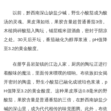
以前，黔西南深山缺盐少碱，野生小酸茄成为酸
汤的灵魂。果皮薄如纸，果胶含量超普通番茄3倍。
木槌捣碎酸茄入陶坛，铺层糯米甜酒曲，密封于阴凉
之处。30天后开坛，番茄融化为醇厚浆液，pH值降
至3.2的黄金酸度。
在册亨县岩架镇的江边人家，厨房的陶坛正进行
着酸味的魔法，里面传来噗噗的细响。布依族妇女揭
开密封的陶盖，野生小酸茄已融化成琥珀色浆液，p
H值降至3.2的黄金酸度。这种果皮厚达0.8毫米的野
酸茄，果胶含量是普通番茄的三倍，在黔西南缺盐少
碱的深山里，成为代代相传的味觉图腾。此外，布依