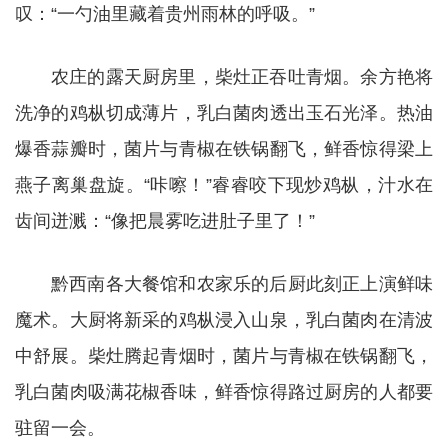
叹：“一勺油里藏着贵州雨林的呼吸。”
农庄的露天厨房里，柴灶正吞吐青烟。余方艳将
洗净的鸡枞切成薄片，乳白菌肉透出玉石光泽。热油
爆香蒜瓣时，菌片与青椒在铁锅翻飞，鲜香惊得梁上
燕子离巢盘旋。“咔嚓！”睿睿咬下现炒鸡枞，汁水在
齿间迸溅：“像把晨雾吃进肚子里了！”
黔西南各大餐馆和农家乐的后厨此刻正上演鲜味
魔术。大厨将新采的鸡枞浸入山泉，乳白菌肉在清波
中舒展。柴灶腾起青烟时，菌片与青椒在铁锅翻飞，
乳白菌肉吸满花椒香味，鲜香惊得路过厨房的人都要
驻留一会。