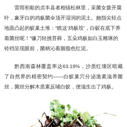
雷雨初歇的贞丰县者相镇松林里，采菌女拨开腐
叶，象牙白的鸡枞菌伞顶开湿润的泥土。她指尖轻点
地面凸起的蚁巢土堆：“瞧这‘鸡枞坟’，白蚁在底下养
着菌丝呢！”镰刀轻挑苔藓，五朵鸡枞如白玉雕琢的
铃铛呈现眼前，菌柄沁着胭脂色红泥。
黔西南森林覆盖率达63.19%，沙质红壤区暗藏
了自然界的精密契约——白蚁巢穴分泌激素滋养菌
丝，菌丝分解木质素反哺白蚁，便滋生出了鸡枞。