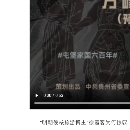
“明朝硬核旅游博主”徐霞客为何惊叹