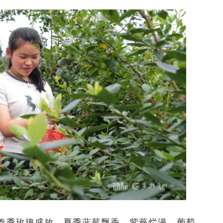
春季玫瑰盛放、夏季蓝莓飘香、紫薇烂漫，葡萄、