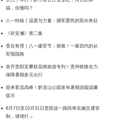
福，你懂吗？
八一特稿丨温度与力量：拥军爱民的双向奔赴
《祈安澜》第二集
贵在有理｜八一建军节：致敬！一家四代的从
军报国路
首开贵阳至攀枝花南旅游专列！贵州铁路全力
保障暑期多元出行
迎来客流高峰！黔灵山公园发布暑期游园温馨
提示
8月7日至10月31日贵阳这一路段将实施交通管
制，请绕行→