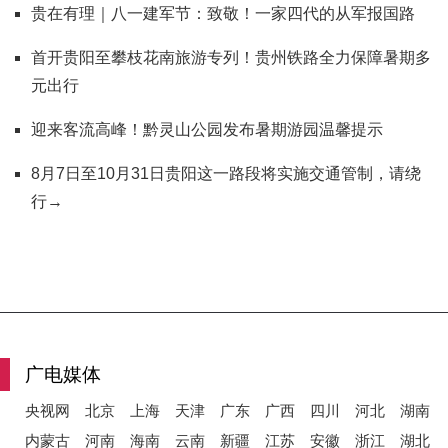
贵在有理｜八一建军节：致敬！一家四代的从军报国路
首开贵阳至攀枝花南旅游专列！贵州铁路全力保障暑期多
元出行
迎来客流高峰！黔灵山公园发布暑期游园温馨提示
8月7日至10月31日贵阳这一路段将实施交通管制，请绕
行→
广电媒体
央视网
北京
上海
天津
广东
广西
四川
河北
湖南
内蒙古
河南
海南
云南
新疆
江苏
安徽
浙江
湖北