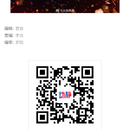
编辑:
曹轶
责编:
李佳
编审:
罗阳