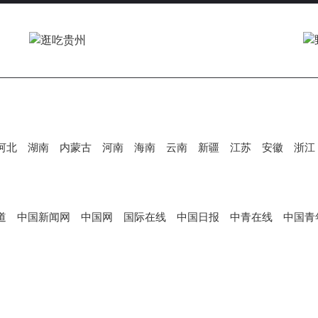
V
i
d
河北
湖南
内蒙古
河南
海南
云南
新疆
江苏
安徽
浙江
e
道
中国新闻网
中国网
国际在线
中国日报
中青在线
中国青
o