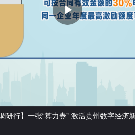
P
l
a
y
调研行】一张“算力券” 激活贵州数字经济