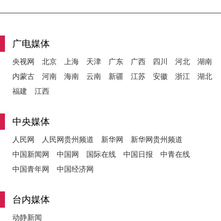
y
广电媒体
央视网
北京
上海
天津
广东
广西
四川
河北
湖南
内蒙古
河南
海南
云南
新疆
江苏
安徽
浙江
湖北
V
福建
江西
中央媒体
i
人民网
人民网贵州频道
新华网
新华网贵州频道
中国新闻网
中国网
国际在线
中国日报
中青在线
中国青年网
中国经济网
d
台内媒体
动静新闻