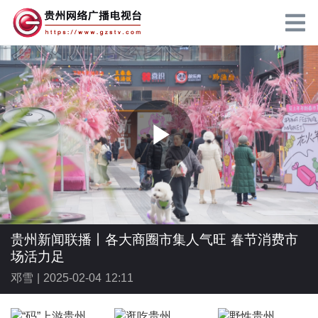
P
l
贵州新闻联播丨各大商圈市集人气旺 春节消费市
场活力足
邓雪 |
2025-02-04 12:11
a