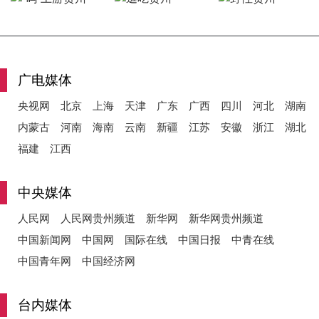
y
广电媒体
央视网
北京
上海
天津
广东
广西
四川
河北
湖南
V
内蒙古
河南
海南
云南
新疆
江苏
安徽
浙江
湖北
福建
江西
i
中央媒体
人民网
人民网贵州频道
新华网
新华网贵州频道
中国新闻网
中国网
国际在线
中国日报
中青在线
d
中国青年网
中国经济网
台内媒体