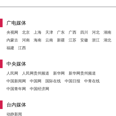
y
广电媒体
央视网
北京
上海
天津
广东
广西
四川
河北
湖南
内蒙古
河南
海南
云南
新疆
江苏
安徽
浙江
湖北
V
福建
江西
中央媒体
i
人民网
人民网贵州频道
新华网
新华网贵州频道
中国新闻网
中国网
国际在线
中国日报
中青在线
中国青年网
中国经济网
d
台内媒体
动静新闻