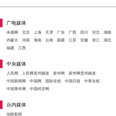
y
广电媒体
央视网
北京
上海
天津
广东
广西
四川
河北
湖南
内蒙古
河南
海南
云南
新疆
江苏
安徽
浙江
湖北
V
福建
江西
中央媒体
i
人民网
人民网贵州频道
新华网
新华网贵州频道
中国新闻网
中国网
国际在线
中国日报
中青在线
中国青年网
中国经济网
d
台内媒体
动静新闻