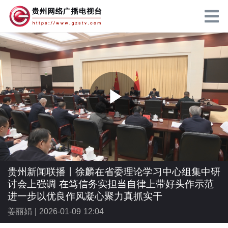
P
l
贵州新闻联播丨徐麟在省委理论学习中心组集中研
讨会上强调 在笃信务实担当自律上带好头作示范
进一步以优良作风凝心聚力真抓实干
姜丽娟 |
2026-01-09 12:04
a