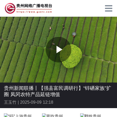
P
l
贵州新闻联播丨【强县富民调研行】“锌硒家族”扩
圈 凤冈农特产品延链增值
王玉竹 |
2025-09-09 12:18
a