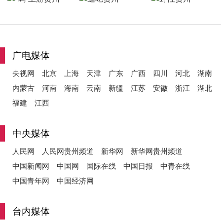
y
广电媒体
央视网
北京
上海
天津
广东
广西
四川
河北
湖南
V
内蒙古
河南
海南
云南
新疆
江苏
安徽
浙江
湖北
福建
江西
i
中央媒体
人民网
人民网贵州频道
新华网
新华网贵州频道
中国新闻网
中国网
国际在线
中国日报
中青在线
d
中国青年网
中国经济网
台内媒体