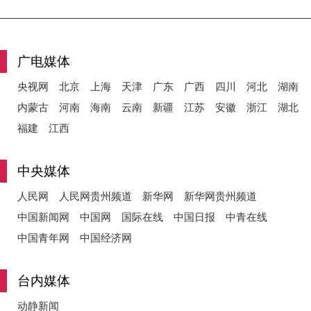
y
广电媒体
央视网
北京
上海
天津
广东
广西
四川
河北
湖南
内蒙古
河南
海南
云南
新疆
江苏
安徽
浙江
湖北
V
福建
江西
中央媒体
i
人民网
人民网贵州频道
新华网
新华网贵州频道
中国新闻网
中国网
国际在线
中国日报
中青在线
中国青年网
中国经济网
d
台内媒体
动静新闻