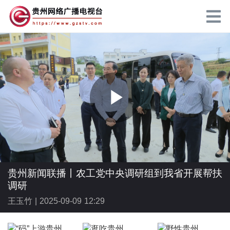
P
l
贵州新闻联播丨农工党中央调研组到我省开展帮扶
调研
王玉竹 |
2025-09-09 12:29
a