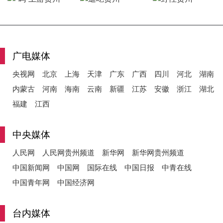
y
广电媒体
央视网
北京
上海
天津
广东
广西
四川
河北
湖南
V
内蒙古
河南
海南
云南
新疆
江苏
安徽
浙江
湖北
福建
江西
i
中央媒体
人民网
人民网贵州频道
新华网
新华网贵州频道
中国新闻网
中国网
国际在线
中国日报
中青在线
d
中国青年网
中国经济网
台内媒体