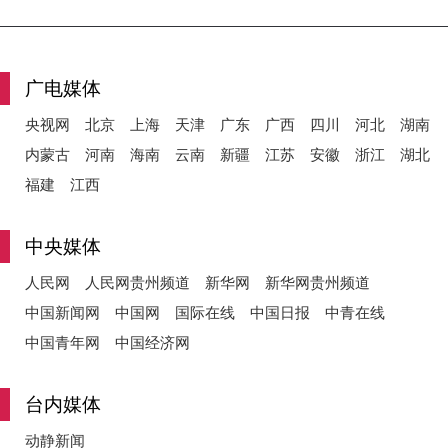
y
广电媒体
央视网
北京
上海
天津
广东
广西
四川
河北
湖南
内蒙古
河南
海南
云南
新疆
江苏
安徽
浙江
湖北
V
福建
江西
中央媒体
i
人民网
人民网贵州频道
新华网
新华网贵州频道
中国新闻网
中国网
国际在线
中国日报
中青在线
中国青年网
中国经济网
d
台内媒体
动静新闻