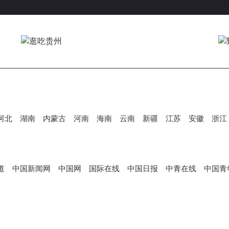
V
i
d
河北
湖南
内蒙古
河南
海南
云南
新疆
江苏
安徽
浙江
e
道
中国新闻网
中国网
国际在线
中国日报
中青在线
中国青
o