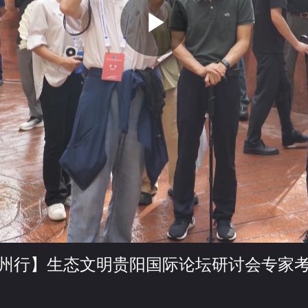
P
l
a
y
州行】生态文明贵阳国际论坛研讨会专家考