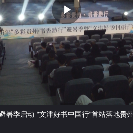
P
l
a
y
避暑季启动 “文津好书中国行”首站落地贵