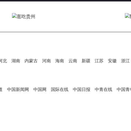
V
i
d
河北
湖南
内蒙古
河南
海南
云南
新疆
江苏
安徽
浙江
e
道
中国新闻网
中国网
国际在线
中国日报
中青在线
中国青
o