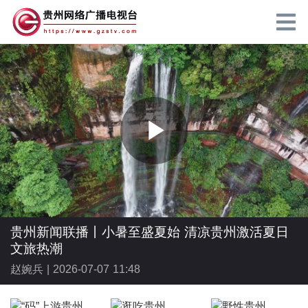
P
l
贵州新闻联播丨小暑至盛夏始 清凉贵州激活夏日
文旅热潮
赵婉兵 |
2026-07-07 11:48
a