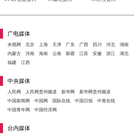
y
广电媒体
央视网
北京
上海
天津
广东
广西
四川
河北
湖南
V
内蒙古
河南
海南
云南
新疆
江苏
安徽
浙江
湖北
福建
江西
i
中央媒体
人民网
人民网贵州频道
新华网
新华网贵州频道
中国新闻网
中国网
国际在线
中国日报
中青在线
d
中国青年网
中国经济网
台内媒体