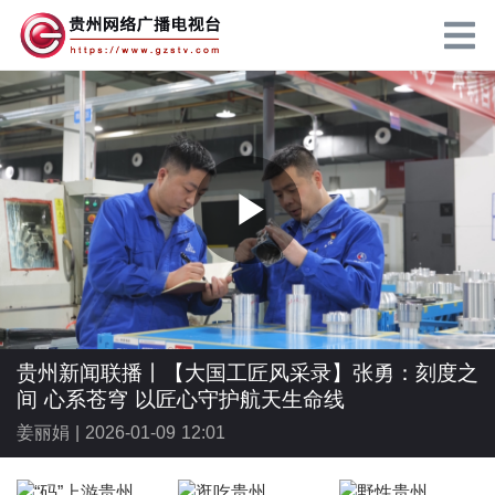
P
l
贵州新闻联播丨【大国工匠风采录】张勇：刻度之
间 心系苍穹 以匠心守护航天生命线
姜丽娟 |
2026-01-09 12:01
a