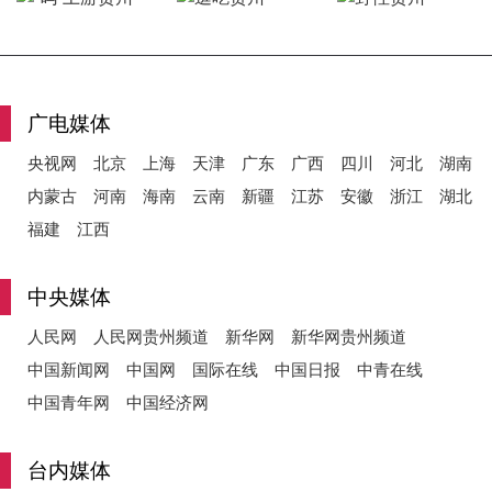
y
广电媒体
央视网
北京
上海
天津
广东
广西
四川
河北
湖南
V
内蒙古
河南
海南
云南
新疆
江苏
安徽
浙江
湖北
福建
江西
i
中央媒体
人民网
人民网贵州频道
新华网
新华网贵州频道
中国新闻网
中国网
国际在线
中国日报
中青在线
d
中国青年网
中国经济网
台内媒体