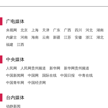
y
广电媒体
央视网
北京
上海
天津
广东
广西
四川
河北
湖南
内蒙古
河南
海南
云南
新疆
江苏
安徽
浙江
湖北
V
福建
江西
中央媒体
i
人民网
人民网贵州频道
新华网
新华网贵州频道
中国新闻网
中国网
国际在线
中国日报
中青在线
中国青年网
中国经济网
d
台内媒体
动静新闻