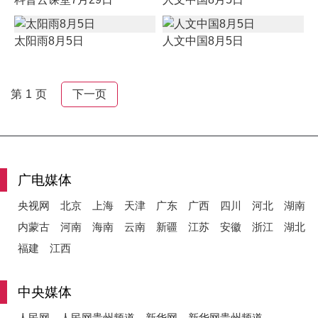
太阳雨8月5日
人文中国8月5日
第 1 页
下一页
广电媒体
央视网
北京
上海
天津
广东
广西
四川
河北
湖南
内蒙古
河南
海南
云南
新疆
江苏
安徽
浙江
湖北
福建
江西
中央媒体
人民网
人民网贵州频道
新华网
新华网贵州频道