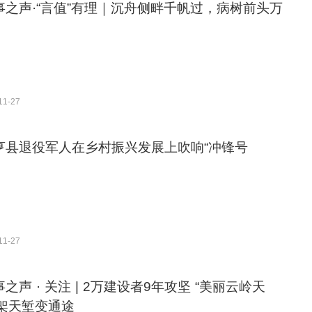
事之声·“言值”有理｜沉舟侧畔千帆过，病树前头万
11-27
亨县退役军人在乡村振兴发展上吹响“冲锋号
11-27
之声 · 关注 | 2万建设者9年攻坚 “美丽云岭天
飞架天堑变通途