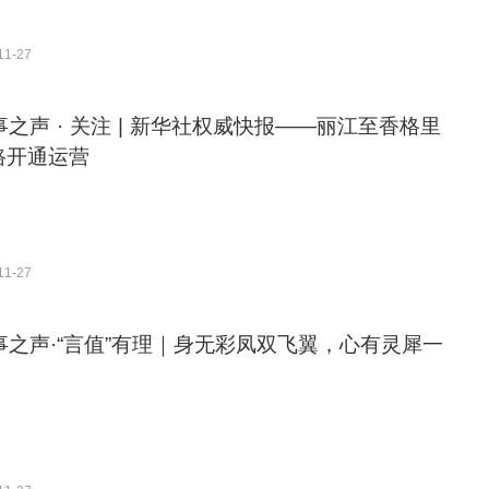
11-27
事之声 · 关注 | 新华社权威快报——丽江至香格里
路开通运营
11-27
事之声·“言值”有理｜身无彩凤双飞翼，心有灵犀一