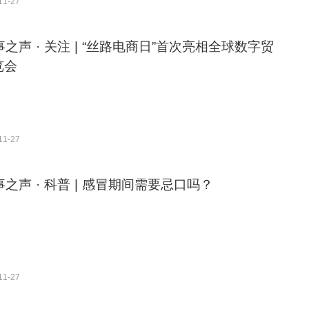
11-27
事之声 · 关注 | “丝路电商日”首次亮相全球数字贸
览会
11-27
事之声 · 科普 | 感冒期间需要忌口吗？
11-27