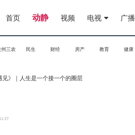
动静
首页
视频
电视
广
贵州三农
民生
财经
房产
教育
健康
遇见》｜人生是一个接一个的圈层
11-27