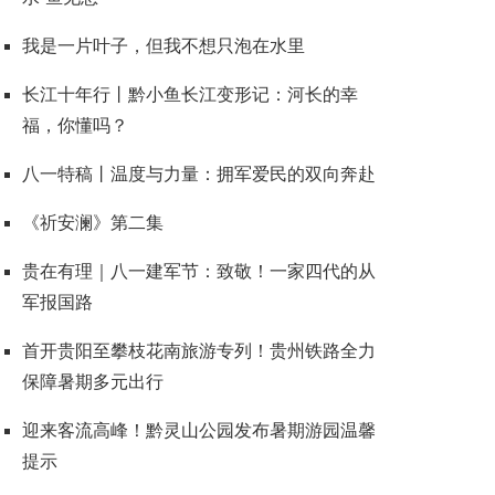
我是一片叶子，但我不想只泡在水里
长江十年行丨黔小鱼长江变形记：河长的幸
福，你懂吗？
八一特稿丨温度与力量：拥军爱民的双向奔赴
《祈安澜》第二集
贵在有理｜八一建军节：致敬！一家四代的从
军报国路
首开贵阳至攀枝花南旅游专列！贵州铁路全力
保障暑期多元出行
迎来客流高峰！黔灵山公园发布暑期游园温馨
提示