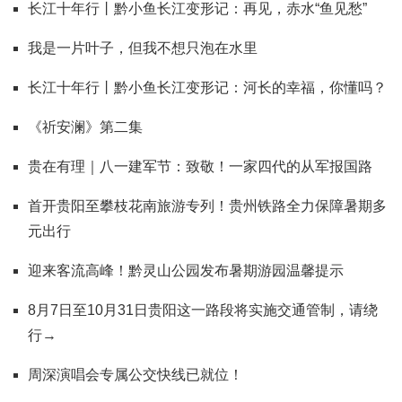
长江十年行丨黔小鱼长江变形记：再见，赤水“鱼见愁”
我是一片叶子，但我不想只泡在水里
长江十年行丨黔小鱼长江变形记：河长的幸福，你懂吗？
《祈安澜》第二集
贵在有理｜八一建军节：致敬！一家四代的从军报国路
首开贵阳至攀枝花南旅游专列！贵州铁路全力保障暑期多
元出行
迎来客流高峰！黔灵山公园发布暑期游园温馨提示
8月7日至10月31日贵阳这一路段将实施交通管制，请绕
行→
周深演唱会专属公交快线已就位！