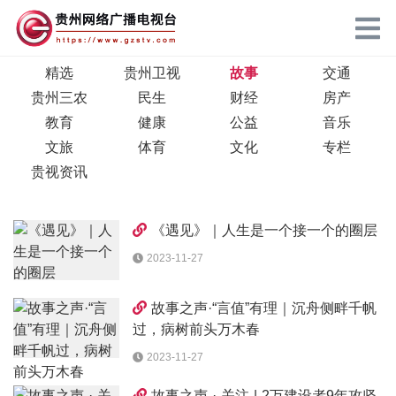
精选
贵州卫视
故事
交通
贵州三农
民生
财经
房产
教育
健康
公益
音乐
文旅
体育
文化
专栏
贵视资讯
《遇见》｜人生是一个接一个的圈层
2023-11-27
故事之声·“言值”有理｜沉舟侧畔千帆
过，病树前头万木春
2023-11-27
故事之声 · 关注 | 2万建设者9年攻坚